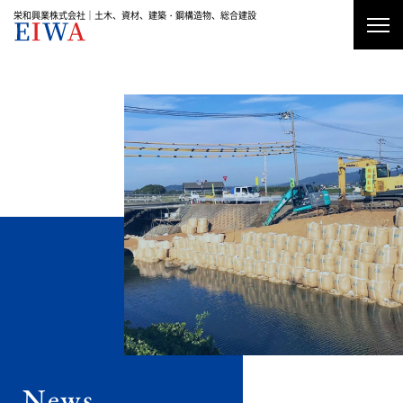
栄和興業株式会社｜土木、資材、建築・鋼構造物、総合建設
資材加工・販売
土木工事
建築工事・鋼構造物工事
News