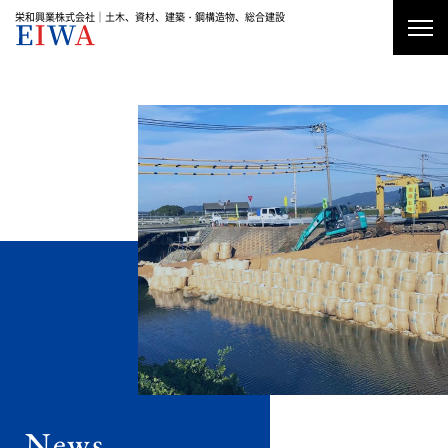
栄和興業株式会社｜土木、資材、建築・鋼構造物、総合建設
資材加工・販売
土木工事
建築工事・鋼構造物工事
News