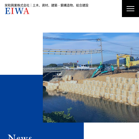
栄和興業株式会社｜土木、資材、建築・鋼構造物、総合建設
資材加工・販売
土木工事
建築工事・鋼構造物工事
News