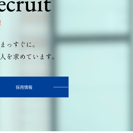
ecruit
報
まっすぐに。
人を求めています。
採用情報