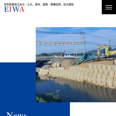
栄和興業株式会社｜土木、資材、建築・鋼構造物、総合建設
資材加工・販売
土木工事
建築工事・鋼構造物工事
News